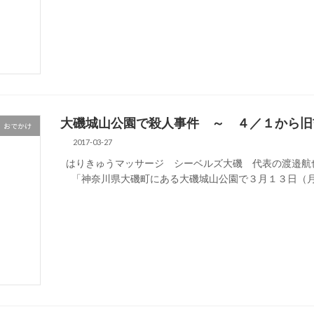
大磯城山公園で殺人事件 ～ ４／１から旧
おでかけ
2017-03-27
はりきゅうマッサージ シーベルズ大磯 代表の渡邉航
「神奈川県大磯町にある大磯城山公園で３月１３日（月）