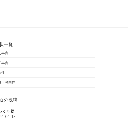
状一覧
上半身
下半身
女性
腰・股関節
近の投稿
っくり腰
24-04-15