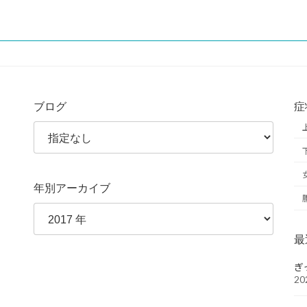
ブログ
症
年別アーカイブ
最
ぎ
20