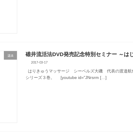
碓井流活法DVD発売記念特別セミナー ～は
活法
2017-03-17
はりきゅうマッサージ シーベルズ大磯 代表の渡邉航
シリーズ３巻。 [youtube id="JNrsrm […]