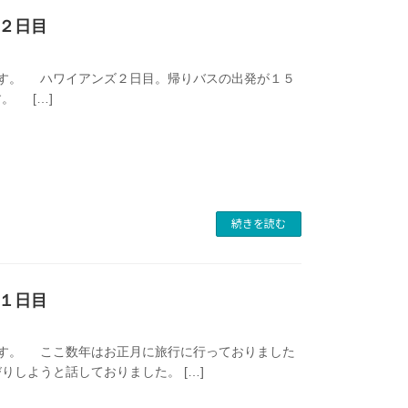
２日目
す。 ハワイアンズ２日目。帰りバスの出発が１５
。 […]
続きを読む
１日目
す。 ここ数年はお正月に旅行に行っておりました
しようと話しておりました。 […]