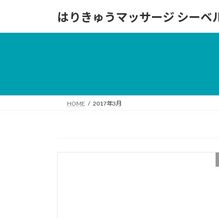
コ
ナ
はりきゅうマッサージ シーベ
ン
ビ
テ
ゲ
ン
ー
ツ
シ
へ
ョ
ス
ン
キ
に
ッ
移
HOME
2017年3月
プ
動