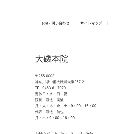
予約・問い合わせ
サイトマップ
大磯本院
〒255-0003
神奈川県中郡大磯町大磯357-2
TEL:0463-61-7070
定休日：水・日・祝
院長：渡邉 美波
月・火・木・金・土：9：00～16：00
代表：渡邉 航也
月・木：9：00～18：00