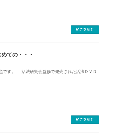
続きを読む
じめての・・・
也です。 活法研究会監修で発売された活法ＤＶＤ
続きを読む