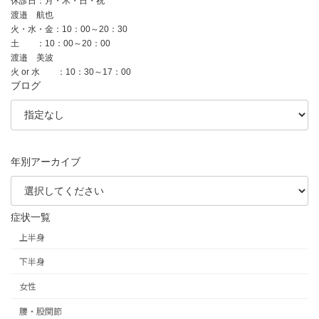
休診日：月・木・日・祝
渡邉 航也
火・水・金：10：00～20：30
土 ：10：00～20：00
渡邉 美波
火 or 水 ：10：30～17：00
ブログ
年別アーカイブ
症状一覧
上半身
下半身
女性
腰・股関節