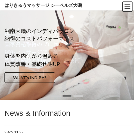
コ
ナ
はりきゅうマッサージ シーベルズ大磯
ン
ビ
テ
ゲ
ン
ー
ツ
シ
湘南大磯のインディバサロン
へ
ョ
快適に・健やかに・美しく
ようこそシーベルズ大磯へ
納得のコストパフォーマンス
ス
ン
国家資格取得のプロセラピスト
” SeaBells ” = はまひるがお
キ
に
ッ
移
鍼灸マッサージ師・美容師
Sea【海】 Bells【鈴】
身体を内側から温める
プ
動
豊富な経験と知識・確かな技術
花言葉は「絆」「賢くやさしい愛情」
体質改善・基礎代謝UP
About staff
About Seabells
WHAT's INDIBA?
News & Information
2025-11-22