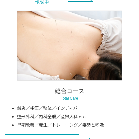
作成中
総合コース
Total Care
鍼灸／指圧／整体／インディバ
整形外科／内科全般／産婦人科 etc.
早期改善／養生／トレーニング／姿勢と呼吸