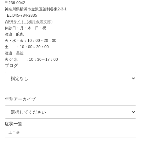
〒236-0042
神奈川県横浜市金沢区釜利谷東2-3-1
TEL:045-784-2835
WEBサイト（横浜金沢文庫
）
休診日：月・木・日・祝
渡邉 航也
火・水・金：10：00～20：30
土 ：10：00～20：00
渡邉 美波
火 or 水 ：10：30～17：00
ブログ
年別アーカイブ
症状一覧
上半身