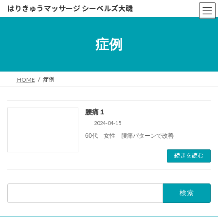
コ
ナ
はりきゅうマッサージ シーベルズ大磯
ン
ビ
テ
ゲ
ン
ー
症例
ツ
シ
へ
ョ
ス
ン
キ
に
HOME
症例
ッ
移
プ
動
腰痛１
2024-04-15
60代 女性 腰痛パターンで改善
続きを読む
検
索: