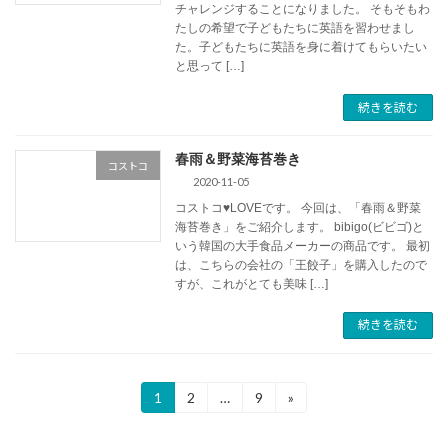
チャレンジすることになりました。 そもそもわ
たしの希望で子どもたちに英語を習わせまし
た。子どもたちに英語を身に着けてもらいたい
と思って […]
続きを読む
春雨＆野菜海苔巻き
コストコ
2020-11-05
コストコ♥LOVEです。 今回は、「春雨＆野菜
海苔巻き」をご紹介します。 bibigo(ビビゴ)と
いう韓国の大手食品メーカーの商品です。 最初
は、こちらの会社の「王餃子」を購入したので
すが、これがとても美味 […]
続きを読む
投
1
2
…
9
»
固
固
固
定
定
定
稿
ペ
ペ
ペ