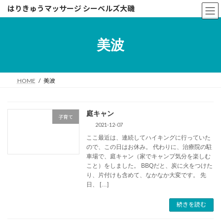
コ
ナ
はりきゅうマッサージ シーベルズ大磯
ン
ビ
テ
ゲ
ン
ー
美波
ツ
シ
へ
ョ
ス
ン
キ
に
HOME
美波
ッ
移
プ
動
庭キャン
子育て
2021-12-07
ここ最近は、連続してハイキングに行っていた
ので、この日はお休み。 代わりに、治療院の駐
車場で、庭キャン（家でキャンプ気分を楽しむ
こと）をしました。 BBQだと、炭に火をつけた
り、片付けも含めて、なかなか大変です。 先
日、 […]
続きを読む