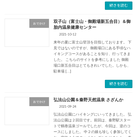
続きを読む
双子山（富士山・御殿場新五合目）＆御
おでかけ
胎内温泉健康センター
2021-10-12
来年の夏に富士山登頂を目指しております。 下
見ではないのですが、御殿場口にある手頃なハ
イキングコースがあることを知り、行ってきま
した。 こちらのサイトを参考にしました 御殿
場口新五合目はとてもきれいでした。しかも、
駐車場 […]
続きを読む
弘法山公園＆秦野天然温泉 さざんか
おでかけ
2021-09-24
弘法山公園にハイキングにいってきました。 弘
法山公園は２回目です。前回は、秦野駅スター
トで鶴巻温泉ゴールでしたが、今回は、逆のコ
ースにしました。 中２の娘も珍しく参加してく