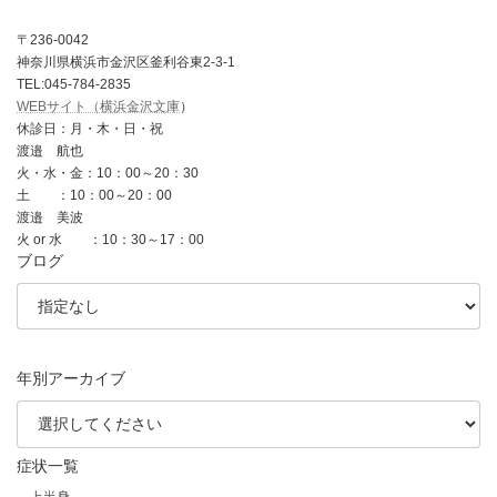
〒236-0042
神奈川県横浜市金沢区釜利谷東2-3-1
TEL:045-784-2835
WEBサイト（横浜金沢文庫
）
休診日：月・木・日・祝
渡邉 航也
火・水・金：10：00～20：30
土 ：10：00～20：00
渡邉 美波
火 or 水 ：10：30～17：00
ブログ
年別アーカイブ
症状一覧
上半身