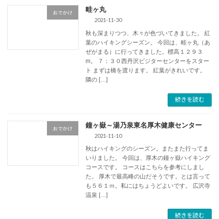
畦ヶ丸
おでかけ
2021-11-30
秋も深まりつつ、木々が色づいてきました。 紅
葉のハイキングシーズン。 今回は、畦ヶ丸（あ
ぜがまる）に行ってきました。標高１２９３
m。 ７：３０西丹沢ビジターセンターをスター
ト まずは橋を渡ります。 紅葉がきれいです。
隣の […]
続きを読む
鐘ヶ嶽～湯乃泉東名厚木健康センター
おでかけ
2021-11-10
秋はハイキングのシーズン。またまた行ってま
いりました。 今回は、厚木の鐘ヶ嶽ハイキング
コースです。 コースはこちらを参考にしまし
た。 厚木で最高峰の山だそうです。とは言って
も５６１ｍ。私にはちょうどよいです。 広沢寺
温泉 […]
続きを読む