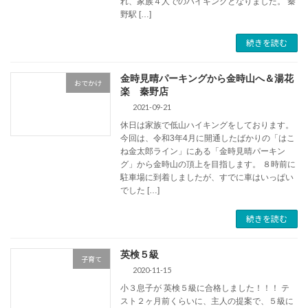
れ、家族４人でのハイキングとなりました。 秦
野駅 […]
続きを読む
金時見晴パーキングから金時山へ＆湯花
おでかけ
楽 秦野店
2021-09-21
休日は家族で低山ハイキングをしております。
今回は、令和3年4月に開通したばかりの「はこ
ね金太郎ライン」にある「金時見晴パーキン
グ」から金時山の頂上を目指します。 ８時前に
駐車場に到着しましたが、すでに車はいっぱい
でした […]
続きを読む
英検５級
子育て
2020-11-15
小３息子が 英検５級に合格しました！！！ テ
スト２ヶ月前くらいに、主人の提案で、５級に