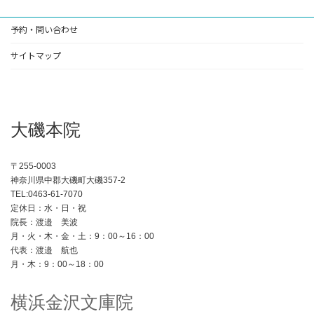
ー
ー
ー
の
ジ
ジ
ジ
予約・問い合わせ
ペ
ー
サイトマップ
ジ
送
大磯本院
り
〒255-0003
神奈川県中郡大磯町大磯357-2
TEL:0463-61-7070
定休日：水・日・祝
院長：渡邉 美波
月・火・木・金・土：9：00～16：00
代表：渡邉 航也
月・木：9：00～18：00
横浜金沢文庫院