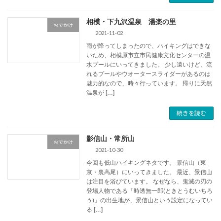
相模・下九沢温泉 湯楽の里
おでかけ
2021-11-02
雨が降ってしまったので、ハイキングはできな
いため、相模原市立市民健康文化センターの温
水プールにいってきました。 少し遠いけど、流
れるプールやウオータースライダーがあるのは
魅力的なので、時々行っています。 帰りに天然
温泉が […]
続きを読む
影信山・常所山
おでかけ
2021-10-30
今回も低山ハイキングネタです。 景信山（東
京・裏高尾）にいってきました。 最近、景信山
は注目を浴びています。 なぜなら、鬼滅の刃の
登場人物である「時透無一郎(ときとうむいちろ
う)」の出生地が、景信山という設定になってい
る […]