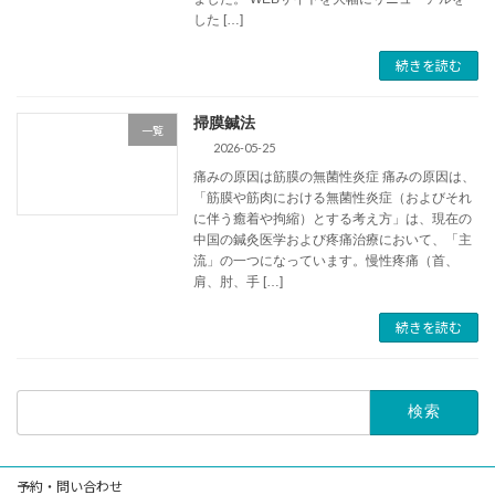
した […]
続きを読む
掃膜鍼法
一覧
2026-05-25
痛みの原因は筋膜の無菌性炎症 痛みの原因は、
「筋膜や筋肉における無菌性炎症（およびそれ
に伴う癒着や拘縮）とする考え方」は、現在の
中国の鍼灸医学および疼痛治療において、「主
流」の一つになっています。慢性疼痛（首、
肩、肘、手 […]
続きを読む
検
索:
予約・問い合わせ