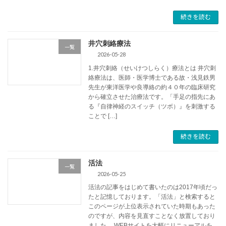
続きを読む
井穴刺絡療法
一覧
2026-05-28
1.井穴刺絡（せいけつしらく）療法とは 井穴刺
絡療法は、医師・医学博士である故・浅見鉄男
先生が東洋医学や良導絡の約４０年の臨床研究
から確立させた治療法です。「手足の指先にあ
る『自律神経のスイッチ（ツボ）』を刺激する
ことで […]
続きを読む
活法
一覧
2026-05-25
活法の記事をはじめて書いたのは2017年頃だっ
たと記憶しております。「活法」と検索すると
このページが上位表示されていた時期もあった
のですが、内容を見直すことなく放置しており
ました。 WEBサイトを大幅にリニューアルを