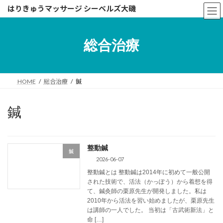
コ
ナ
はりきゅうマッサージ シーベルズ大磯
ン
ビ
テ
ゲ
ン
ー
総合治療
ツ
シ
へ
ョ
ス
ン
キ
に
HOME
総合治療
鍼
ッ
移
プ
動
鍼
整動鍼
鍼
2026-06-07
整動鍼とは 整動鍼は2014年に初めて一般公開
された技術で、活法（かっぽう）から着想を得
て、鍼灸師の栗原先生が開発しました。私は
2010年から活法を習い始めましたが、栗原先生
は講師の一人でした。 当初は「古武術新法」と
命 […]