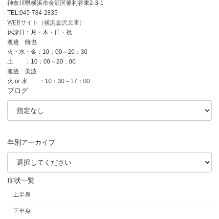
神奈川県横浜市金沢区釜利谷東2-3-1
TEL:045-784-2835
WEBサイト（横浜金沢文庫
）
休診日：月・木・日・祝
渡邉 航也
火・水・金：10：00～20：30
土 ：10：00～20：00
渡邉 美波
火 or 水 ：10：30～17：00
ブログ
年別アーカイブ
症状一覧
上半身
下半身