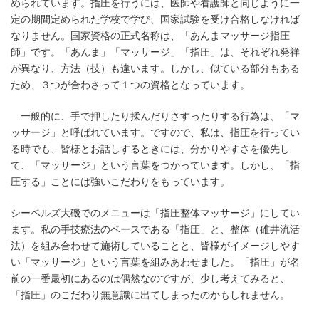
められています。指圧を行うには、医師や看護師と同じように一
定の期間定められた学校で学び、国家試験を受け合格しなければ
なりません。国家資格の正式名称は、「あんまマッサージ指圧
師」です。「あんま」「マッサージ」「指圧」は、それぞれ発祥
が異なり、方法（技）も違います。しかし、似ている部分もある
ため、３つが合わさって１つの資格となっています。
一般的に、手で押したり揉んだりさすったりする行為は、「マ
ッサージ」と呼ばれています。ですので、私は、指圧を行ってい
る時でも、皆様とお話しするときには、分かりやすさを優先し
て、「マッサージ」という言葉をつかっています。しかし、「指
圧する」ことには強いこだわりをもっています。
シーベルズ大磯でのメニューは「指圧整体マッサージ」にしてい
ます。私の手技療法のベースである「指圧」と、整体（碓井流活
法）を組み合わせて施術していることと、皆様がイメージしやす
い「マッサージ」という言葉を組みあわせました。「指圧」が名
前の一番最初にあるのは偶然なのですが、少し考えてみると、
「指圧」のこだわり無意識に出てしまったのかもしれません。