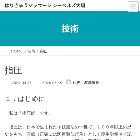
コ
ナ
はりきゅうマッサージ シーベルズ大磯
ン
ビ
テ
ゲ
ン
ー
技術
ツ
シ
へ
ョ
ス
ン
キ
に
HOME
技術
指圧
ッ
移
プ
動
指圧
最
2024-03-25
2026-05-19
代表 渡邉航也
終
更
１．はじめに
新
日
時
私は「指圧師」です。
:
指圧は、日本で生まれた手技療法の一種で、１００年以上の歴
史をもち、医療（正確には医療類似行為）として厚生労働省で認