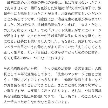
最初に勤めた治療院の先代の院長は、私は直接お会いしたこと
はありませんが、指圧を創設した浪越徳治郎先生の孫弟子で、浪
越先生にも指圧をされたことがあり、お褒めの言葉をいただいた
ことがあるそうです。治療院には、浪越先生の色紙が飾られてい
ました。私の年代で、浪越徳治郎先生といえば、「天才・たけし
の元気が出るテレビ！」での「ジェット浪越」がすぐにイメージ
が湧きますが、まさか自分が浪越徳治郎先生のＤＮＡを継ぐこと
になるとは夢にも思いませんでした。ちなみに、共演していたエ
ンペラー吉田というお爺さんがよく言っていた「えらくなくとも
正しく生きる」という言葉は、なぜか少年だった私の心に響き、
今でも座右の銘の一つになっております。
その治療院を辞めた後、「キッツ鍼灸治療院 金沢文庫店」の院
長として４年間施術をしてきて、「先生のマッサージは他とは違
う」「痛いけどすごくすっきりする」「効果が長持ちする」など
のお言葉を頂くことができました。まだまだ修行の身で恥ずかし
い限りですが、大変嬉しく思っております。それは、やはり伝統
ある治療院で指圧を勉強してきて、「圧（あつ）」のこだわりが
人一倍あったからなのかなと思っています。