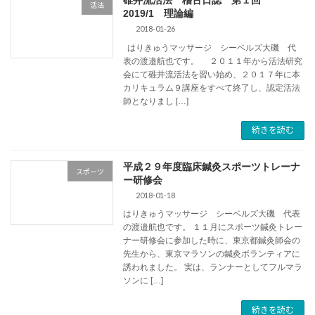
活法
2019/1 理論編
2018-01-26
はりきゅうマッサージ シーベルズ大磯 代
表の渡邉航也です。 ２０１１年から活法研究
会にて碓井流活法を習い始め、２０１７年に本
カリキュラム９講座をすべて終了し、認定活法
師となりまし […]
続きを読む
平成２９年度臨床鍼灸スポーツトレーナ
スポーツ
ー研修会
2018-01-18
はりきゅうマッサージ シーベルズ大磯 代表
の渡邉航也です。 １１月にスポーツ鍼灸トレー
ナー研修会に参加した時に、東京都鍼灸師会の
先生から、東京マラソンの鍼灸ボランティアに
誘われました。 実は、ランナーとしてフルマラ
ソンに […]
続きを読む