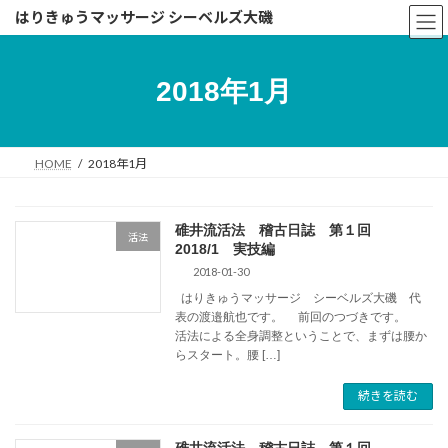
コ
ナ
はりきゅうマッサージ シーベルズ大磯
ン
ビ
テ
ゲ
ン
ー
2018年1月
ツ
シ
へ
ョ
ス
ン
キ
に
HOME
2018年1月
ッ
移
プ
動
碓井流活法 稽古日誌 第１回
活法
2018/1 実技編
2018-01-30
はりきゅうマッサージ シーベルズ大磯 代
表の渡邉航也です。 前回のつづきです。
活法による全身調整ということで、まずは腰か
らスタート。腰 […]
続きを読む
碓井流活法 稽古日誌 第１回