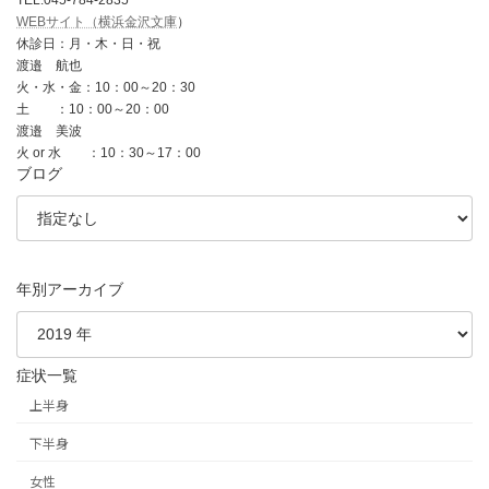
WEBサイト（横浜金沢文庫
）
休診日：月・木・日・祝
渡邉 航也
火・水・金：10：00～20：30
土 ：10：00～20：00
渡邉 美波
火 or 水 ：10：30～17：00
ブログ
年別アーカイブ
症状一覧
上半身
下半身
女性