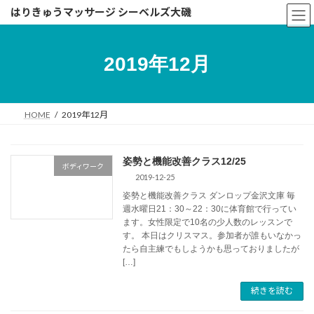
コ
ナ
はりきゅうマッサージ シーベルズ大磯
ン
ビ
テ
ゲ
ン
ー
2019年12月
ツ
シ
へ
ョ
ス
ン
キ
に
HOME
2019年12月
ッ
移
プ
動
姿勢と機能改善クラス12/25
ボディワーク
2019-12-25
姿勢と機能改善クラス ダンロップ金沢文庫 毎
週水曜日21：30～22：30に体育館で行ってい
ます。女性限定で10名の少人数のレッスンで
す。 本日はクリスマス。参加者が誰もいなかっ
たら自主練でもしようかも思っておりましたが
[…]
続きを読む