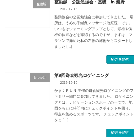
整動鍼 公認勉強会・基礎 in 秦野
整動鍼
2019-12-16
整動協会の公認勉強会に参加してきました。 場
所は、うめの手鍼灸マッサージ治療院 です。
いつもはウォーミングアップとして、頚椎や胸
椎の位置などを確認するのですが、まずは、マ
ラソンで痛めた私の左膝の施術からスタートし
ました […]
続きを読む
第9回鎌倉観光ロゲイニング
おでかけ
2019-12-15
かまくＲＵＮ 主催の鎌倉観光ロゲイニングのフ
ァミリー部門に参加してきました。 ロゲイニン
グとは、ナビゲーションスポーツの一つで、地
図をもとに時間内にチェックポイントを回り、
得点を集めるスポーツです。 チェックポイント
をま […]
続きを読む