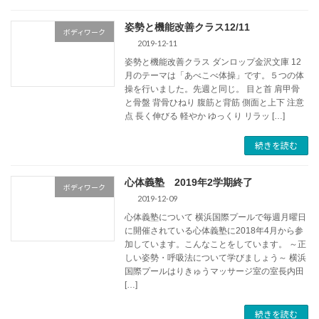
姿勢と機能改善クラス12/11
ボディワーク
2019-12-11
姿勢と機能改善クラス ダンロップ金沢文庫 12
月のテーマは「あべこべ体操」です。５つの体
操を行いました。先週と同じ。 目と首 肩甲骨
と骨盤 背骨ひねり 腹筋と背筋 側面と上下 注意
点 長く伸びる 軽やか ゆっくり リラッ […]
続きを読む
心体義塾 2019年2学期終了
ボディワーク
2019-12-09
心体義塾について 横浜国際プールで毎週月曜日
に開催されている心体義塾に2018年4月から参
加しています。こんなことをしています。 ～正
しい姿勢・呼吸法について学びましょう～ 横浜
国際プールはりきゅうマッサージ室の室長内田
[…]
続きを読む