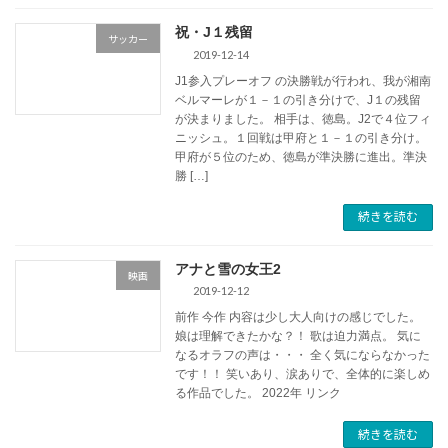
祝・J１残留
サッカー
2019-12-14
J1参入プレーオフ の決勝戦が行われ、我が湘南
ベルマーレが１－１の引き分けで、J１の残留
が決まりました。 相手は、徳島。J2で４位フィ
ニッシュ。１回戦は甲府と１－１の引き分け。
甲府が５位のため、徳島が準決勝に進出。準決
勝 […]
続きを読む
アナと雪の女王2
映画
2019-12-12
前作 今作 内容は少し大人向けの感じでした。
娘は理解できたかな？！ 歌は迫力満点。 気に
なるオラフの声は・・・ 全く気にならなかった
です！！ 笑いあり、涙ありで、全体的に楽しめ
る作品でした。 2022年 リンク
続きを読む