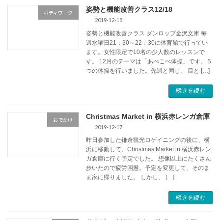
姿勢と機能改善クラス12/18
ボディワーク
2019-12-18
姿勢と機能改善クラス ダンロップ金沢文庫 毎
週水曜日21：30～22：30に体育館で行ってい
ます。女性限定で10名の少人数のレッスンで
す。 12月のテーマは「あべこべ体操」です。５
つの体操を行いました。先週と同じ。 目と […]
続きを読む
Christmas Market in 横浜赤レンガ倉庫
おでかけ
2019-12-17
昨日参加した鎌倉観光ロゲイニングの後に、横
浜に移動して、Christmas Market in 横浜赤レン
ガ倉庫に行く予定でした。 想像以上にたくさん
歩いたので疲労困憊。予定を変更して、そのま
ま家に帰りました。 しかし、 […]
続きを読む