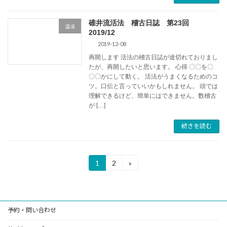
碓井流活法 稽古日誌 第23回
活法
2019/12
2019-12-08
再開します 活法の稽古日誌が途切れておりまし
たが、再開したいと思います。 心得 〇〇を〇
〇〇かにして動く。 活法がうまくなるためのコ
ツ。口伝と言っていいかもしれません。 頭では
理解できるけど、簡単にはできません。数稽古
が […]
続きを読む
投
1
2
»
固
固
定
定
稿
ペ
ペ
ー
ー
の
ジ
ジ
予約・問い合わせ
ペ