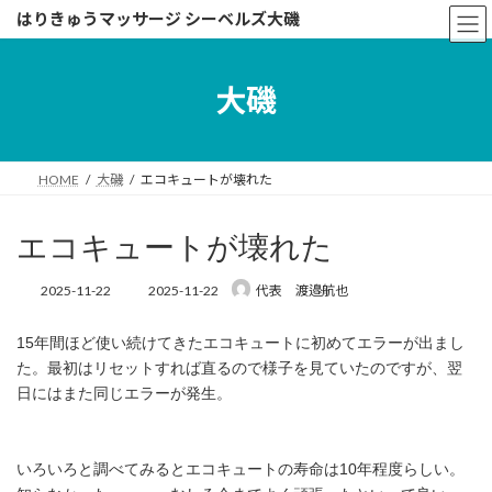
コ
ナ
はりきゅうマッサージ シーベルズ大磯
ン
ビ
テ
ゲ
ン
ー
大磯
ツ
シ
へ
ョ
ス
ン
キ
に
HOME
大磯
エコキュートが壊れた
ッ
移
プ
動
エコキュートが壊れた
最
2025-11-22
2025-11-22
代表 渡邉航也
終
更
15年間ほど使い続けてきたエコキュートに初めてエラーが出まし
新
日
た。最初はリセットすれば直るので様子を見ていたのですが、翌
時
日にはまた同じエラーが発生。
:
いろいろと調べてみるとエコキュートの寿命は10年程度らしい。