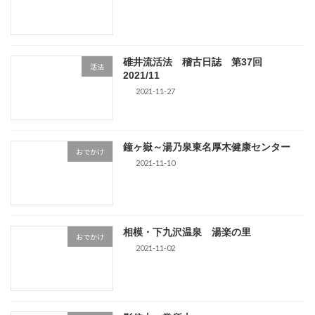
碓井流活法 稽古日誌 第37回
活法
2021/11
2021-11-27
鐘ヶ嶽～湯乃泉東名厚木健康センター
おでかけ
2021-11-10
相模・下九沢温泉 湯楽の里
おでかけ
2021-11-02