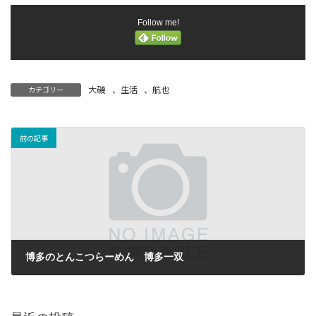
Follow me!
大磯
、
生活
、
航也
カテゴリー
前の記事
博多のとんこつらーめん 博多一双
2024-06-04