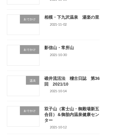
相模・下九沢温泉 湯楽の里
おでかけ
2021-11-02
影信山・常所山
おでかけ
2021-10-30
碓井流活法 稽古日誌 第36
活法
回 2021/10
2021-10-14
双子山（富士山・御殿場新五
おでかけ
合目）＆御胎内温泉健康セン
ター
2021-10-12