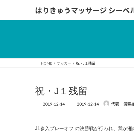
コ
ナ
はりきゅうマッサージ シーベ
ン
ビ
テ
ゲ
ン
ー
ツ
シ
へ
ョ
ス
ン
キ
に
ッ
移
HOME
サッカー
祝・J１残留
プ
動
祝・J１残留
最
2019-12-14
2019-12-14
代表 渡邉
終
更
新
日
J1参入プレーオフ の決勝戦が行われ、我が
時