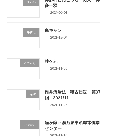
グルメ
多一双
2024-06-04
庭キャン
子育て
2021-12-07
畦ヶ丸
おでかけ
2021-11-30
碓井流活法 稽古日誌 第37
活法
回 2021/11
2021-11-27
鐘ヶ嶽～湯乃泉東名厚木健康
おでかけ
センター
2021-11-10