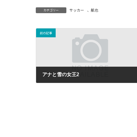
サッカー
、
航也
カテゴリー
前の記事
アナと雪の女王2
2019-12-12