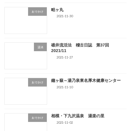
畦ヶ丸
おでかけ
2021-11-30
碓井流活法 稽古日誌 第37回
活法
2021/11
2021-11-27
鐘ヶ嶽～湯乃泉東名厚木健康センター
おでかけ
2021-11-10
相模・下九沢温泉 湯楽の里
おでかけ
2021-11-02