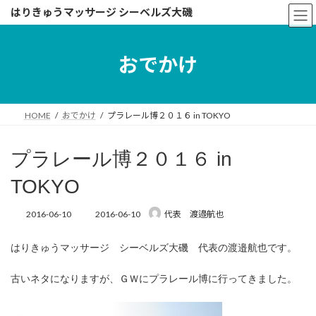
コ
ナ
はりきゅうマッサージ シーベルズ大磯
ン
ビ
テ
ゲ
ン
ー
おでかけ
ツ
シ
へ
ョ
ス
ン
キ
に
HOME
おでかけ
プラレール博２０１６ in TOKYO
ッ
移
プ
動
プラレール博２０１６ in
TOKYO
最
2016-06-10
2016-06-10
代表 渡邉航也
終
更
はりきゅうマッサージ シーベルズ大磯 代表の渡邉航也です。
新
日
時
古いネタになりますが、ＧＷにプラレール博に行ってきました。
: