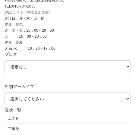
神奈川県横浜市金沢区釜利谷東2-3-1
TEL:045-784-2835
WEBサイト（横浜金沢文庫
）
休診日：月・木・日・祝
渡邉 航也
火・水・金：10：00～20：30
土 ：10：00～20：00
渡邉 美波
火 or 水 ：10：30～17：00
ブログ
年別アーカイブ
症状一覧
上半身
下半身