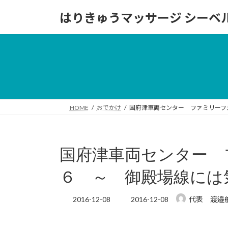
コ
ナ
はりきゅうマッサージ シーベ
ン
ビ
テ
ゲ
ン
ー
ツ
シ
へ
ョ
ス
ン
キ
に
ッ
移
HOME
おでかけ
国府津車両センター ファミリーフ
プ
動
国府津車両センター 
６ ～ 御殿場線には
最
2016-12-08
2016-12-08
代表 渡邉
終
更
新