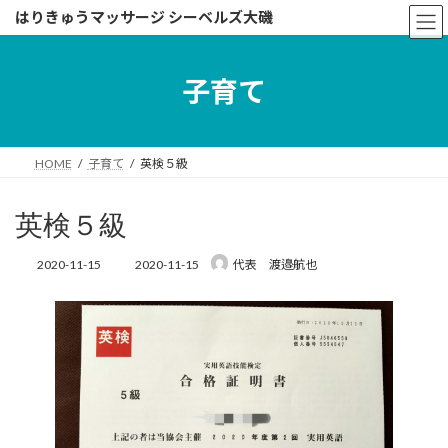
コ
ナ
はりきゅうマッサージ シーベルズ大磯
ン
ビ
テ
ゲ
ン
ー
子育て
ツ
シ
へ
ョ
ス
ン
キ
に
HOME
子育て
英検５級
ッ
移
プ
動
英検５級
最
2020-11-15
2020-11-15
代表 渡邉航也
終
更
新
日
時
: