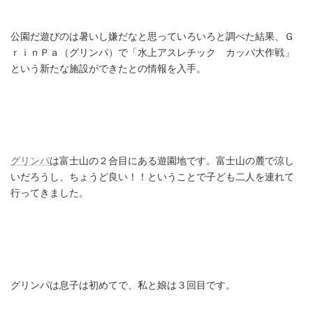
公園だ遊びのは暑いし嫌だなと思っていろいろと調べた結果、Ｇ
ｒｉｎＰａ（グリンパ）で「水上アスレチック カッパ大作戦」
という新たな施設ができたとの情報を入手。
グリンパ
は富士山の２合目にある遊園地です。富士山の麓で涼し
いだろうし、ちょうど良い！！ということで子ども二人を連れて
行ってきました。
グリンパは息子は初めてで、私と娘は３回目です。