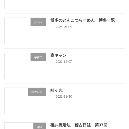
博多のとんこつらーめん 博多一双
グルメ
2024-06-04
庭キャン
子育て
2021-12-07
畦ヶ丸
おでかけ
2021-11-30
碓井流活法 稽古日誌 第37回
活法