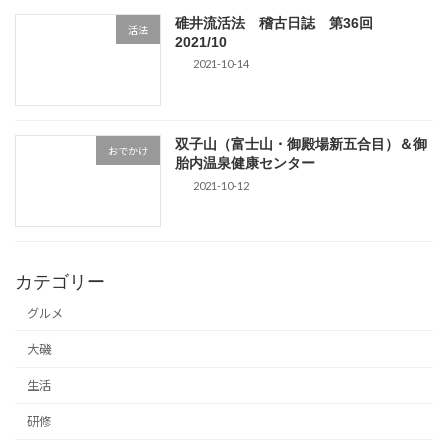
碓井流活法 稽古日誌 第36回
活法
2021/10
2021-10-14
双子山（富士山・御殿場新五合目）＆御
おでかけ
胎内温泉健康センター
2021-10-12
カテゴリー
グルメ
大磯
生活
研修