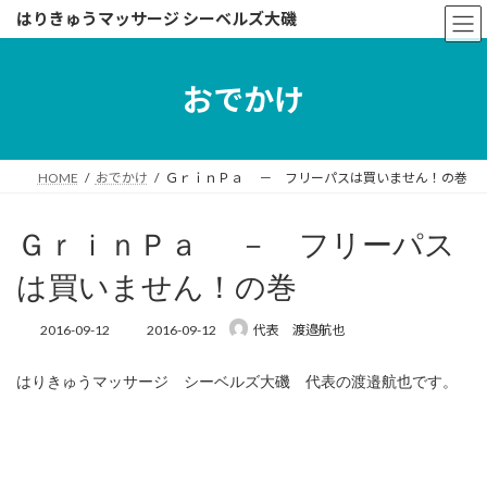
コ
ナ
はりきゅうマッサージ シーベルズ大磯
ン
ビ
テ
ゲ
ン
ー
おでかけ
ツ
シ
へ
ョ
ス
ン
キ
に
HOME
おでかけ
ＧｒｉｎＰａ － フリーパスは買いません！の巻
ッ
移
プ
動
ＧｒｉｎＰａ － フリーパス
は買いません！の巻
最
2016-09-12
2016-09-12
代表 渡邉航也
終
更
はりきゅうマッサージ シーベルズ大磯 代表の渡邉航也です。
新
日
時
: